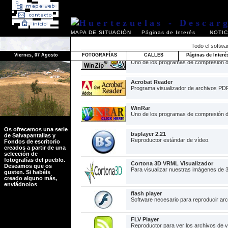
MAPA DE SITUACIÓN
Páginas de Interés
NOTIC
Todo el softwa
Viernes, 07 Agosto
FOTOGRAFÍAS
CALLES
Páginas de Interé
Winzip
Uno de los programas de compresión d
Acrobat Reader
Programa visualizador de archivos PD
WinRar
Uno de los programas de compresión d
Os ofrecemos una serie
bsplayer 2.21
de Salvapantallas y
Reproductor estándar de vídeo.
Fondos de escritorio
creados a partir de una
selección de
fotografías del pueblo.
Cortona 3D VRML Visualizador
Deseamos que os
Para visualizar nuestras imágenes de 
gusten. Si habéis
creado alguno más,
enviádnolos
flash player
Software necesario para reproducir arc
FLV Player
Reproductor para ver los archivos de 