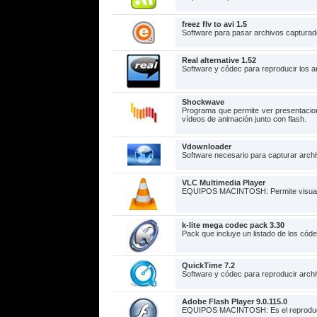
freez flv to avi 1.5
Software para pasar archivos capturad
Real alternative 1.52
Software y códec para reproducir los a
Shockwave
Programa que permite ver presentacione
vídeos de animación junto con flash.
Vdownloader
Software necesario para capturar arch
VLC Multimedia Player
EQUIPOS MACINTOSH: Permite visualizar
k-lite mega codec pack 3.30
Pack que incluye un listado de los códe
QuickTime 7.2
Software y códec para reproducir archi
Adobe Flash Player 9.0.115.0
EQUIPOS MACINTOSH: Es el reproductor